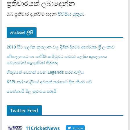
ප්‍රතිචාරයක් ලබාදෙන්න
ඔබ ප්‍රතිචාර දැක්වීම සඳහා
පිවිසිය යුතුය
.
නවතම ලිපි
2019 සිට ලෝක කුසලාන වල දිගින් දිගටම අසාර්ථක ශ‍්‍රී ලංකාව
පරිපාලනයට හා තේරීම් කමිටුවට මෙවර ලෝක කුසලානය
වෙනුවෙන් සැලැස්මක් තිබුනද
හිතුමතේ වෙනස් වෙන Legends තරගාවලිය
KSPL තරගාවලියේ අවසන් තරගයට දින නියම වේ
චෙන්නායි පිල මුම්බාය පරදයි
Twitter Feed
11CricketNews
Follow