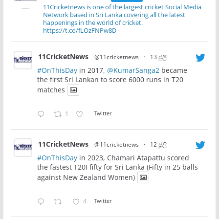
11Cricketnews is one of the largest cricket Social Media
Network based in Sri Lanka covering all the latest
happenings in the world of cricket.
https://t.co/fLOzFNPw8D
11CricketNews
@11cricketnews
·
13 ජූලි
#OnThisDay
in 2017,
@KumarSanga2
became
the first Sri Lankan to score 6000 runs in T20
matches
1
Twitter
11CricketNews
@11cricketnews
·
12 ජූලි
#OnThisDay
in 2023, Chamari Atapattu scored
the fastest T20I fifty for Sri Lanka (Fifty in 25 balls
against New Zealand Women)
4
Twitter