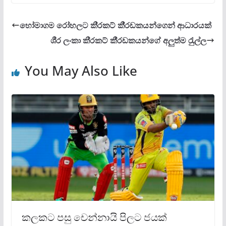
හෝමාගම රෝහලට කි‍්‍රකට් කී‍්‍රඩකයන්ගෙන් ආධාරයක්
ශී‍්‍ර ලංකා කි‍්‍රකට් කී‍්‍රඩකයන්ගේ අලුත්ම රැුල්ල
You May Also Like
කලකට පසු චෙන්නායි පිලට ජයක්