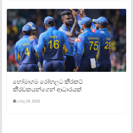
හෝමාගම රෝහලට කි‍්‍රකට්
කී‍්‍රඩකයන්ගෙන් ආධාරයක්
මාර්තු 29, 2020