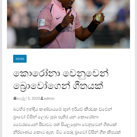
NEWS
කොරෝනා වෙනුවෙන්
බ්‍රොවෝගෙන් ගීතයක්
අප්‍රේල් 3, 2020
admin
බටහිර ඉන්දීය කණ්ඩායමේ තුන් ඉරියව් කී‍්‍රඩක ඩ්වේන්
බ‍්‍රාවෝ විසින් ලොව පුරා පැතිර යන කොරෝනා
වෛරසයෙන් පීඩාවට පත් සියලුදෙනා වෙනුවෙන් ගීතයක්
නිර්මාණය කොට ඇත. මීට පෙරද බ‍්‍රාවෝ විසින් ගීත කීපයක්