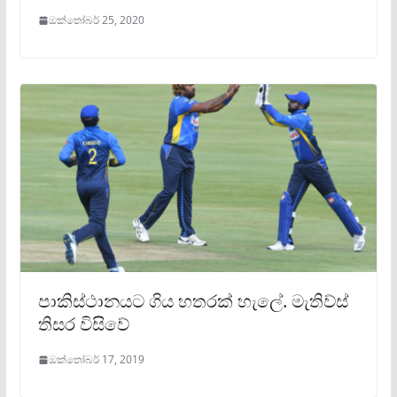
ඔක්තෝබර් 25, 2020
පාකිස්ථානයට ගිය හතරක් හැලේ. මැතිව්ස්
තිසර විසිවේ
ඔක්තෝබර් 17, 2019