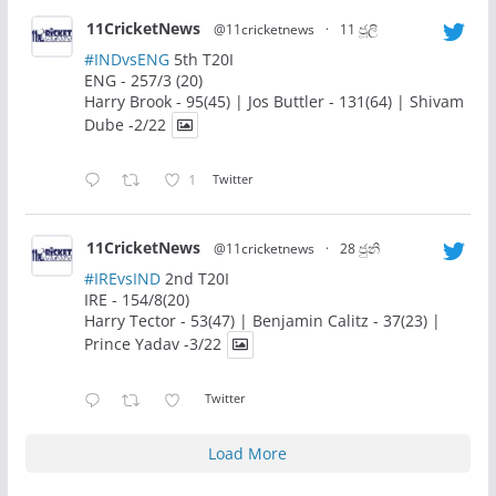
11CricketNews
@11cricketnews
·
11 ජූලි
#INDvsENG
5th T20I
ENG - 257/3 (20)
Harry Brook - 95(45) | Jos Buttler - 131(64) | Shivam
Dube -2/22
1
Twitter
11CricketNews
@11cricketnews
·
28 ජුනි
#IREvsIND
2nd T20I
IRE - 154/8(20)
Harry Tector - 53(47) | Benjamin Calitz - 37(23) |
Prince Yadav -3/22
Twitter
Load More