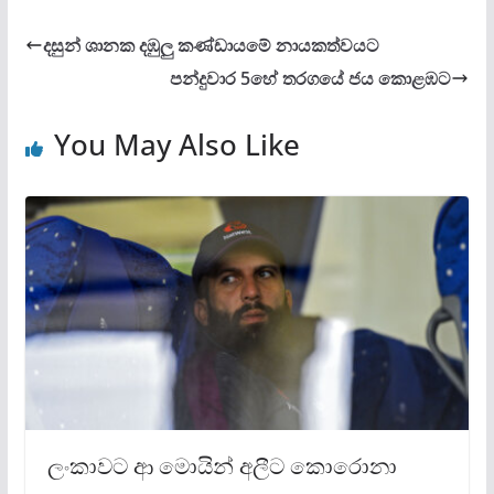
දසුන් ශානක දඹුලු කණ්ඩායමේ නායකත්වයට
පන්දුවාර 5හේ තරගයේ ජය කොළඹට
You May Also Like
ලංකාවට ආ මොයින් අලීට කොරොනා