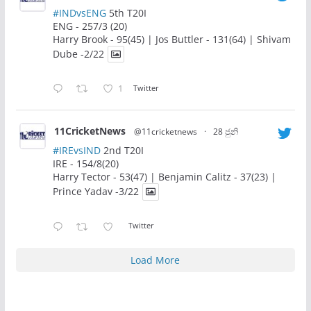
#INDvsENG
5th T20I
ENG - 257/3 (20)
Harry Brook - 95(45) | Jos Buttler - 131(64) | Shivam
Dube -2/22
1
Twitter
11CricketNews
@11cricketnews
·
28 ජුනි
#IREvsIND
2nd T20I
IRE - 154/8(20)
Harry Tector - 53(47) | Benjamin Calitz - 37(23) |
Prince Yadav -3/22
Twitter
Load More