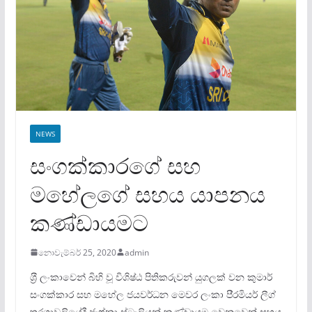
NEWS
සංගක්කාරගේ සහ
මහේලගේ සහය යාපනය
කණ්ඩායමට
නොවැම්බර් 25, 2020
admin
ශ‍්‍රී ලංකාවෙන් බිහි වූ විශිෂ්ඨ පිතිකරුවන් යුගලක් වන කුමාර්
සංගක්කාර සහ මහේල ජයවර්ධන මෙවර ලංකා පි‍්‍රමියර් ලීග්
තරගාවලියේදී ජැෆ්නා ස්ටැලියන් කණ්ඩායම වෙනුවෙන් සහය