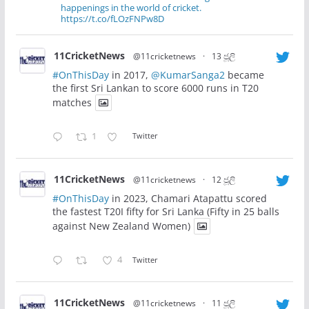
happenings in the world of cricket.
https://t.co/fLOzFNPw8D
11CricketNews
@11cricketnews
·
13 ජූලි
#OnThisDay
in 2017,
@KumarSanga2
became
the first Sri Lankan to score 6000 runs in T20
matches
1
Twitter
11CricketNews
@11cricketnews
·
12 ජූලි
#OnThisDay
in 2023, Chamari Atapattu scored
the fastest T20I fifty for Sri Lanka (Fifty in 25 balls
against New Zealand Women)
4
Twitter
11CricketNews
@11cricketnews
·
11 ජූලි