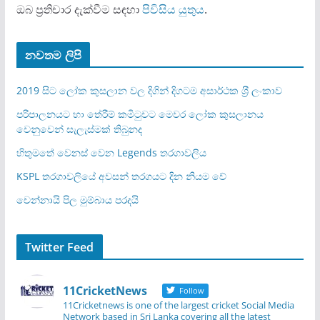
ඔබ ප්‍රතිචාර දැක්වීම සඳහා
පිවිසිය යුතුය
.
නවතම ලිපි
2019 සිට ලෝක කුසලාන වල දිගින් දිගටම අසාර්ථක ශ‍්‍රී ලංකාව
පරිපාලනයට හා තේරීම් කමිටුවට මෙවර ලෝක කුසලානය
වෙනුවෙන් සැලැස්මක් තිබුනද
හිතුමතේ වෙනස් වෙන Legends තරගාවලිය
KSPL තරගාවලියේ අවසන් තරගයට දින නියම වේ
චෙන්නායි පිල මුම්බාය පරදයි
Twitter Feed
11CricketNews
Follow
11Cricketnews is one of the largest cricket Social Media
Network based in Sri Lanka covering all the latest