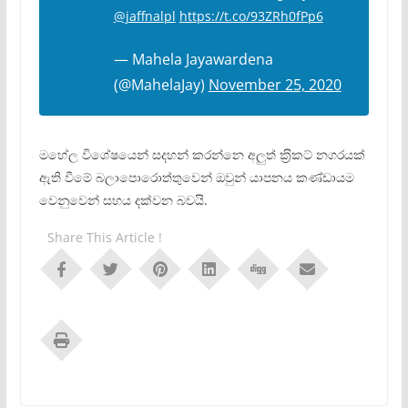
@jaffnalpl
https://t.co/93ZRh0fPp6
— Mahela Jayawardena
(@MahelaJay)
November 25, 2020
මහේල විශේෂයෙන් සදහන් කරන්නෙ අලුත් ක‍්‍රිකට් නගරයක්
ඇති වීමේ බලාපොරොත්තුවෙන් ඔවුන් යාපනය කණ්ඩායම
වෙනුවෙන් සහය දක්වන බවයි.
Share This Article !