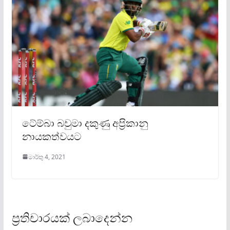
ටේම්බා බවුමා දකුණු අප‍්‍රිකානු
නායකත්වයට
මාර්තු 4, 2021
ප්‍රතිචාරයක් ලබාදෙන්න