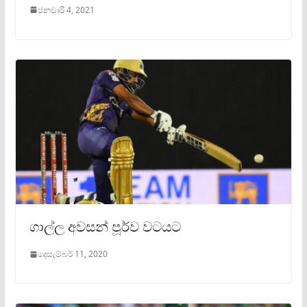
ජනවාරි 4, 2021
ගාල්ල අවසන් පූර්ව වටයට
දෙසැම්බර් 11, 2020