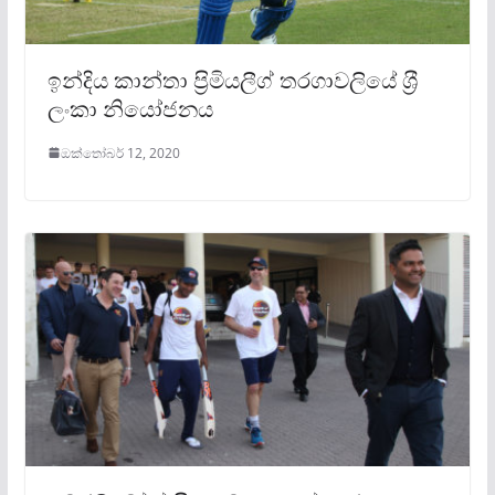
ඉන්දිය කාන්තා ප‍්‍රිමියලීග් තරගාවලියේ ශ‍්‍රී
ලංකා නියෝජනය
ඔක්තෝබර් 12, 2020