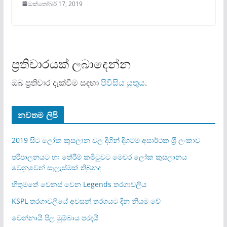
ඔක්තෝබර් 17, 2019
ප්‍රතිචාරයක් ලබාදෙන්න
ඔබ ප්‍රතිචාර දැක්වීම සඳහා
පිවිසිය යුතුය
.
නවතම ලිපි
2019 සිට ලෝක කුසලාන වල දිගින් දිගටම අසාර්ථක ශ‍්‍රී ලංකාව
පරිපාලනයට හා තේරීම් කමිටුවට මෙවර ලෝක කුසලානය
වෙනුවෙන් සැලැස්මක් තිබුනද
හිතුමතේ වෙනස් වෙන Legends තරගාවලිය
KSPL තරගාවලියේ අවසන් තරගයට දින නියම වේ
චෙන්නායි පිල මුම්බාය පරදයි