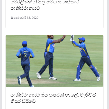
මෙරලිබෝන් පිල සමග සංගක්කාර
පාකිස්ථානයට
පෙබරවාරි 13, 2020
පාකිස්ථානයට ගිය හතරක් හැලේ. මැතිව්ස්
තිසර විසිවේ