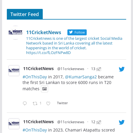
Twitter Feed
11CricketNews
Follow
11Cricketnews is one of the largest cricket Social Media
Network based in Sri Lanka covering all the latest
happenings in the world of cricket.
https://t.co/fLOzFNPw8D
11CricketNews
@11cricketnews
·
13 ජූලි
#OnThisDay
in 2017,
@KumarSanga2
became
the first Sri Lankan to score 6000 runs in T20
matches
1
Twitter
11CricketNews
@11cricketnews
·
12 ජූලි
#OnThisDay
in 2023, Chamari Atapattu scored