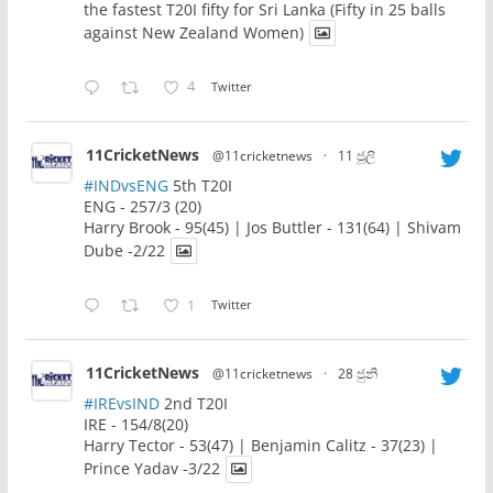
the fastest T20I fifty for Sri Lanka (Fifty in 25 balls
against New Zealand Women)
4
Twitter
11CricketNews
@11cricketnews
·
11 ජූලි
#INDvsENG
5th T20I
ENG - 257/3 (20)
Harry Brook - 95(45) | Jos Buttler - 131(64) | Shivam
Dube -2/22
1
Twitter
11CricketNews
@11cricketnews
·
28 ජුනි
#IREvsIND
2nd T20I
IRE - 154/8(20)
Harry Tector - 53(47) | Benjamin Calitz - 37(23) |
Prince Yadav -3/22