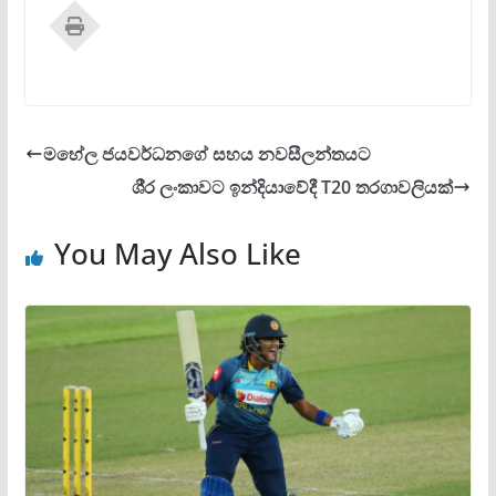
මහේල ජයවර්ධනගේ සහය නවසීලන්තයට
ශී‍්‍ර ලංකාවට ඉන්දියාවේදී T20 තරගාවලියක්
You May Also Like