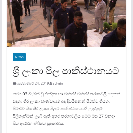
NEWS
ශ‍්‍රී ලංකා පිල පාකිස්ථානයට
සැප්තැම්බර් 24, 2019
admin
තරග 03 බැගින් වූ එක්දින හා විස්සයි විස්සයි තරගාවලි දෙකක්
සදහා ශී‍්‍ර ලංකා කණ්ඩායම අද දිවයිනෙන් පිටත්ව ගියහ.
පිටත්ව ගිය ශී‍්‍ර ලංකා පිලට පාකිස්ථානයේදී උණුසුම්
පිලිගැනීමක් ලැබී ඇති අතර තරගාවලිය මෙම මස 27 වනදා
සිට ආරම්භ කිරිමට සූදානම්ය.