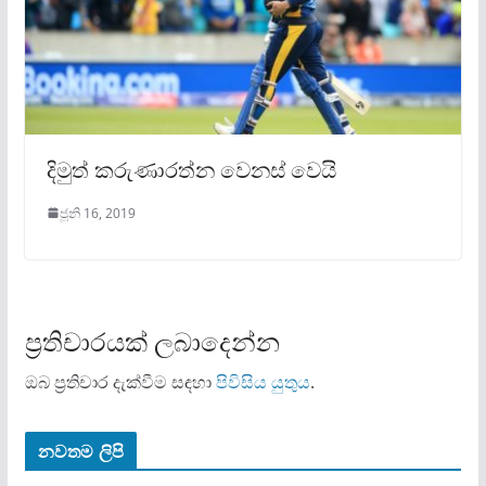
දිමුත් කරුණාරත්න වෙනස් වෙයි
ජූනි 16, 2019
ප්‍රතිචාරයක් ලබාදෙන්න
ඔබ ප්‍රතිචාර දැක්වීම සඳහා
පිවිසිය යුතුය
.
නවතම ලිපි