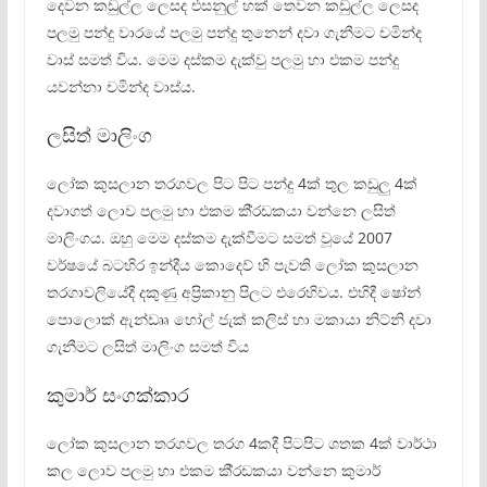
දෙවන කඩුල්ල ලෙසද එසනුල් හක් තෙවන කඩුල්ල ලෙසද
පලමු පන්දු වාරයේ පලමු පන්දු තුනෙන් දවා ගැනීමට චමින්ද
වාස් සමත් විය. මෙම දස්කම දැක්වු පලමු හා එකම පන්දු
යවන්නා චමින්ද වාස්ය.
ලසිත් මාලිංග
ලෝක කුසලාන තරගවල පිට පිට පන්දු 4ක් තුල කඩුලු 4ක්
දවාගත් ලොව පලමු හා එකම කී‍්‍රඩකයා වන්නෙ ලසිත්
මාලිංගය. ඔහු මෙම දස්කම දැක්වීමට සමත් වූයේ 2007
වර්ෂයේ බටහිර ඉන්දීය කොදෙව් හි පැවති ලෝක කුසලාන
තරගාවලියේදී දකුණු අප‍්‍රිකානු පිලට එරෙහිවය. එහිදී ෂෝන්
පොලොක් ඇන්ඩෲ හෝල් ජැක් කලිස් හා මකායා නිට්නි දවා
ගැනීමට ලසිත් මාලිංග සමත් විය
කුමාර් සංගක්කාර
ලෝක කුසලාන තරගවල තරග 4කදී පිටපිට ශතක 4ක් වාර්ථා
කල ලොව පලමු හා එකම කී‍්‍රඩකයා වන්නෙ කුමාර්