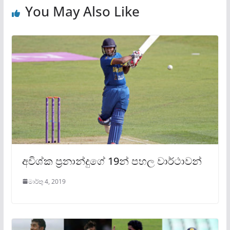
You May Also Like
අවිශ්ක ප‍්‍රනාන්දුගේ 19න් පහල වාර්ථාවන්
මාර්තු 4, 2019