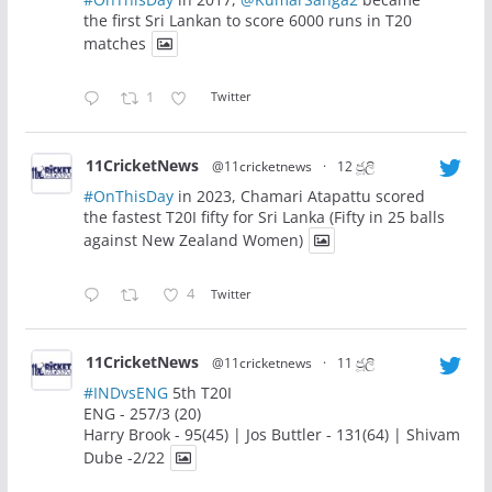
the first Sri Lankan to score 6000 runs in T20
matches
1
Twitter
11CricketNews
@11cricketnews
·
12 ජූලි
#OnThisDay
in 2023, Chamari Atapattu scored
the fastest T20I fifty for Sri Lanka (Fifty in 25 balls
against New Zealand Women)
4
Twitter
11CricketNews
@11cricketnews
·
11 ජූලි
#INDvsENG
5th T20I
ENG - 257/3 (20)
Harry Brook - 95(45) | Jos Buttler - 131(64) | Shivam
Dube -2/22