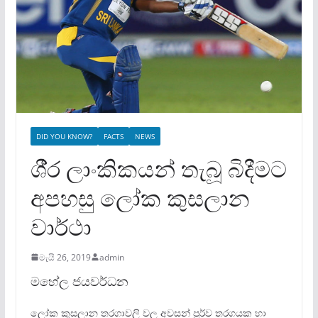
DID YOU KNOW?
FACTS
NEWS
ශී‍්‍ර ලාංකිකයන් තැබූ බිදීමට
අපහසු ලෝක කුසලාන
වාර්ථා
මැයි 26, 2019
admin
මහේල ජයවර්ධන
ලෝක කුසලාන තරගාවලි වල අවසන් පූර්ව තරගයක හා