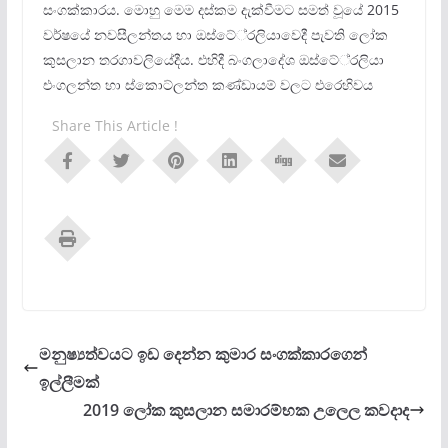
සංගක්කාරය. මොහු මෙම දස්කම දැක්වීමට සමත් වූයේ 2015
වර්ෂයේ නවසීලන්තය හා ඔස්ටේ‍්‍රලියාවෙදී පැවති ලෝක
කුසලාන තරගාවලියේදීය. එහිදී බංගලාදේශ ඔස්ටේ‍්‍රලියා
එංගලන්ත හා ස්කොට්ලන්ත කණ්ඩායම් වලට එරෙහිවය
Share This Article !
මනුෂ්‍යත්වයට ඉඩ දෙන්න කුමාර සංගක්කාරගෙන්
ඉල්ලීමක්
2019 ලෝක කුසලාන සමාරම්භක උලෙල කවදාද