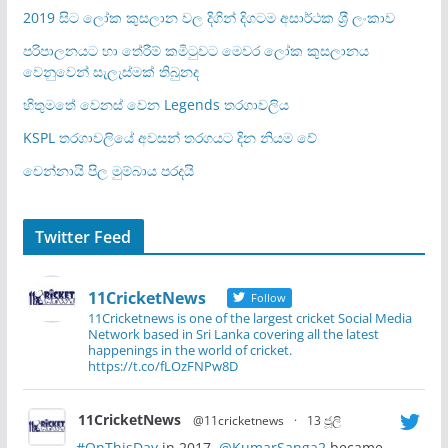
2019 සිට ලෝක කුසලාන වල දිගින් දිගටම අසාර්ථක ශ‍්‍රී ලංකාව
පරිපාලනයට හා තේරීම් කමිටුවට මෙවර ලෝක කුසලානය
වෙනුවෙන් සැලැස්මක් තිබුනද
හිතුමතේ වෙනස් වෙන Legends තරගාවලිය
KSPL තරගාවලියේ අවසන් තරගයට දින නියම වේ
චෙන්නායි පිල මුම්බාය පරදයි
Twitter Feed
11CricketNews
Follow
11Cricketnews is one of the largest cricket Social Media
Network based in Sri Lanka covering all the latest
happenings in the world of cricket.
https://t.co/fLOzFNPw8D
11CricketNews
@11cricketnews
·
13 ජූලි
#OnThisDay
in 2017,
@KumarSanga2
became