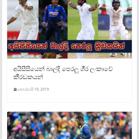
අයිසීසීයෙන් බාල්දි පෙරලු ශී‍්‍ර ලංකාවේ
කී‍්‍රඩකයන්
පෙබරවාරි 19, 2019