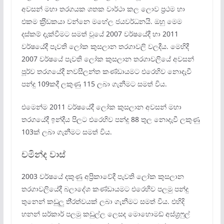
අවසන් මහා තරගයක ශතක වාර්ථා කල ලොව ප‍්‍රථම හා
එකම ක‍්‍රීඩකයා වන්නෙ මහේල ජයවර්ධනයි. ඔහු මෙම
දස්කම් දැක්වීමට සමත් වූයේ 2007 වර්ෂයේදී හා 2011
වර්ෂයේදී පැවති ලෝක කුසලාන තරගාවලි වලදීය. මෙහිදී
2007 වර්ෂයේ පැවති ලෝක කුසලාන තරගාවලියේ අවසන්
පූර්ව තරගයේදී නවසීලන්ත කණ්ඩායමට එරෙහිව නොදැවී
පන්දු 109කදී ලකුණු 115 ලබා ගැනීමට සමත් විය.
එමෙන්ම 2011 වර්ෂයේදී ලෝක කුසලාන අවසන් මහා
තරගයේදී ඉන්දීය පිලට එරෙහිව පන්දු 88 තුල නොදැවී ලකුණු
103ක් ලබා ගැනීමට සමත් විය.
චමින්ද වාස්
2003 වර්ෂයේ දකුණු අප‍්‍රිකාවේදී පැවති ලෝක කුසලාන
තරගාවලියේදී බලාදේශ කණ්ඩායමට එරෙහිව පලමු පන්දු
තුනෙන් කඩුලු ති‍්‍රත්වයක් ලබා ගැනීමට සමත් විය. එහිදි
හනන් සර්කාර් පලමු කඩුල්ල ලෙසද මොහොමඩ් අස්ශ‍්‍රෆුල්