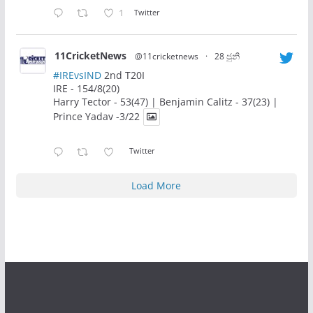
1
Twitter
11CricketNews
@11cricketnews
·
28 ජුනි
#IREvsIND
2nd T20I
IRE - 154/8(20)
Harry Tector - 53(47) | Benjamin Calitz - 37(23) |
Prince Yadav -3/22
Twitter
Load More