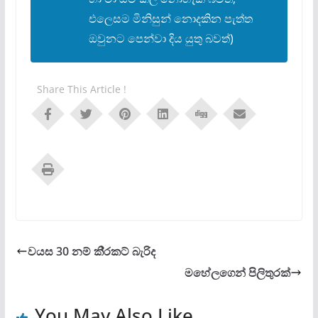
එලෙසම මිනිසුන් නොදකින පැත්ත
ඔවුනට පෙන්වා දිය යුතු බවත්)
Share This Article !
වයස 30 නම් කි‍්‍රකට් බැරිද
මහේලගෙන් පිලිතුරක්
You May Also Like