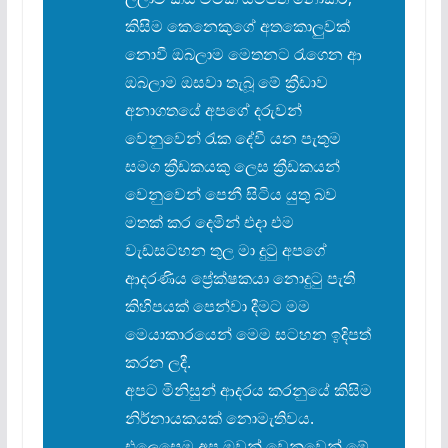
කිසිම කෙනෙකුගේ අතකොලුවක්
නොවී ඔබලාම මෙතනට රැගෙන ආ
ඔබලාම ඔසවා තැබූ මේ ක්
රීඩාව
අනාගතයේ අපගේ දරුවන්
වෙනුවෙන් රැක දේවී යන පැතුම
සමග ක්
රීඩකයකු ලෙස ක්
රීඩකයන්
වෙනුවෙන් පෙනී සිටිය යුතු බව
මතක් කර දෙමින් එදා එම
වැඩසටහන තුල මා දුටු අපගේ
ආදරණිය ප්
රේක්ෂකයා නොදුටු පැති
කිහිපයක් පෙන්වා දීමට මම
මෙයාකාරයෙන් මෙම සටහන ඉදිපත්
කරන ලදී.
අපට මිනිසුන් ආදරය කරනුයේ කිසිම
නිර්නායකයක් නොමැතිවය.
එලෙසෙම අප ඔවුන් වෙනුවෙන් මේ