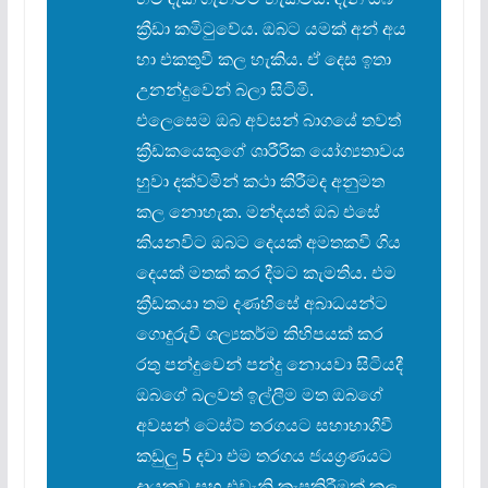
ක්
රීඩා කමිටුවේය. ඔබට යමක් අන් අය
හා එකතුවී කල හැකිය. ඒ දෙස ඉතා
උනන්දුවෙන් බලා සිටිමි.
එලෙසෙම ඔබ අවසන් බාගයේ තවත්
ක්
රීඩකයෙකුගේ ශාරීරික යෝග්
යතාවය
හුවා දක්වමින් කථා කිරීමද අනුමත
කල නොහැක. මන්දයත් ඔබ එසේ
කියනවිට ඔබට දෙයක් අමතකවී ගිය
දෙයක් මතක් කර දීමට කැමතිය. එම
ක්
රීඩකයා තම දණහිසේ අබාධයන්ට
ගොදුරුවී ශල්
යකර්ම කිහිපයක් කර
රතු පන්දුවෙන් පන්දු නොයවා සිටියදී
ඔබගේ බලවත් ඉල්ලීම මත ඔබගේ
අවසන් ටෙස්ට් තරගයට සහාභාගීවී
කඩුලු 5 දවා එම තරගය ජයග්
රණයට
දායකවූ සහ එවැනි කැපකිරීමක් කල