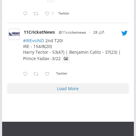
1
Twitter
11CricketNews
@11cricketnews
·
28 ජුනි
#IREvsIND
2nd T20I
IRE - 154/8(20)
Harry Tector - 53(47) | Benjamin Calitz - 37(23) |
Prince Yadav -3/22
Twitter
Load More