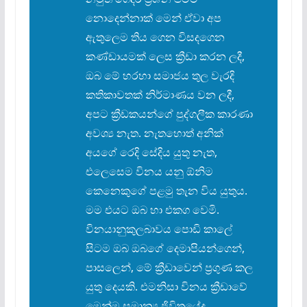
නොදෙන්නාක් මෙන් ඒවා අප
ඇතුලෙම තිය ගෙන විසදගෙන
කණ්ඩායමක් ලෙස ක්
රීඩා කරන ලදී,
ඔබ මේ හරහා සමාජය තුල වැරදි
කතිකාවතක් නිර්මාණය වන ලදී,
අපට ක්
රීඩකයන්ගේ පුද්ගලීක කාරණා
අවශ්
ය නැත. නැතහොත් අනික්
අයගේ රෙදි සේදිය යුතු නැත,
එලෙසෙම විනය යනු ඕනිම
කෙනෙකුගේ පළමු තැන විය යුතුය.
මම එයට ඔබ හා එකග වෙමි.
විනයානුකුලබාවය පොඩි කාලේ
සිටම ඔබ ඔබගේ දෙමාපියන්ගෙන්,
පාසලෙන්, මේ ක්
රීඩාවෙන් ප්
රගුණ කල
යුතු දෙයකි. එමනිසා විනය ක්
රීඩාවේ
මෙන්ම සමාන්
ය ජිවිතයේද