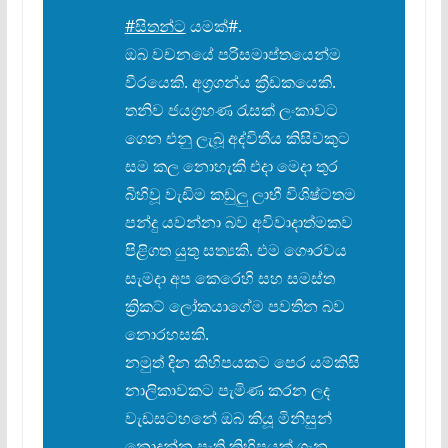
#සිතන්ට
යමක්#.
ඔබ වචනයේ පරිසමාප්තයෙන්ම
වීරයෙකි. අග්
රගන්ය ක්
රීඩකයෙකි.
තනිව ජයග්
රහණ රැසක් ලංකාවට
ගෙන එනු ලැබූ අද්විතීය කිසිවකුට
සම කල නොහැකි එදා මෙදා තුර
බිහිවූ වැඩිම කඩුලු ලාභී විශිෂ්ටතම
පන්දු යවන්නා බව අවිවාදාත්මකව
පිළිගත යුතු සත්
යකි. එම ගෞරවය
සැමදා අප කෙරෙහි සහ සමස්ත
ක්
රිකට් ලෝකයාගේම පවතින බව
නොරහසකි.
නමුත් දින කිහිපයකට පෙර යම්කිසි
නාලිකාවකට පැමිණ කරන ලද
වැඩසටහනේ ඔබ කියූ මිනිසුන්
නොදන්න පැති කිහිපයක් ගැන