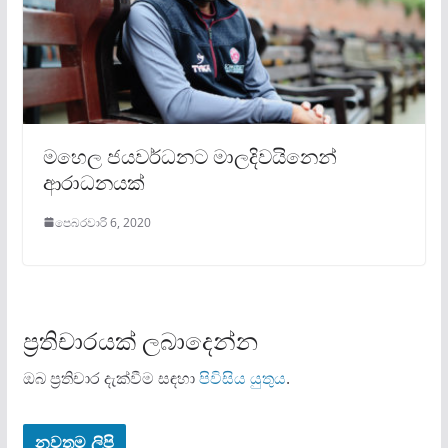
මහෙල ජයවර්ධනට මාලදිවයිනෙන්
ආරාධනයක්
පෙබරවාරි 6, 2020
ප්‍රතිචාරයක් ලබාදෙන්න
ඔබ ප්‍රතිචාර දැක්වීම සඳහා
පිවිසිය යුතුය
.
නවතම ලිපි