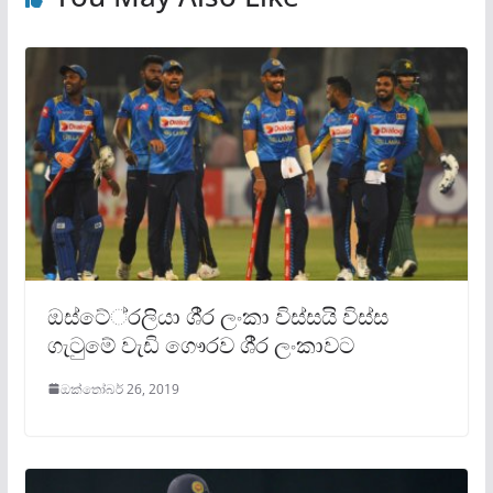
ඔස්ටේ‍්‍රලියා ශී‍්‍ර ලංකා විස්සයි විස්ස
ගැටුමේ වැඩි ගෞරව ශී‍්‍ර ලංකාවට
ඔක්තෝබර් 26, 2019