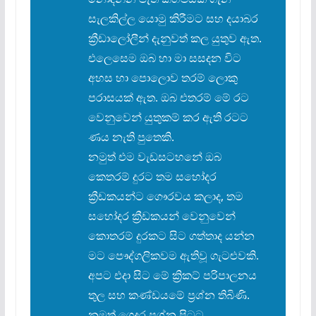
සැලකිල්ල යොමු කිරීමට සහ දයාබර
ක්
රීඩාලෝලීන් දැනුවත් කල යුතුව ඇත.
එලෙසෙම ඔබ හා මා සසදන විට
අහස හා පොලොව තරම් ලොකු
පරාසයක් ඇත. ඔබ එතරම් මේ රට
වෙනුවෙන් යුතුකම් කර ඇති රටට
ණය නැති පුතෙකි.
නමුත් එම වැඩසටහනේ ඔබ
කෙතරම් දුරට තම සහෝදර
ක්
රීඩකයන්ට ගෞරවය කලාද, තම
සහෝදර ක්
රීඩකයන් වෙනුවෙන්
කොතරම් දුරකට සිට ගත්තාද යන්න
මට පෞද්ගලිකවම ඇතිවූ ගැටළුවකි.
අපට එදා සිට මේ ක්
රිකට් පරිපාලනය
තුල සහ කණ්ඩයමේ ප්
රශ්න තිබිණි.
නමුත් ගෙදර ප්
රශ්න පිටට