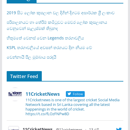
2019 සිට ලෝක කුසලාන වල දිගින් දිගටම අසාර්ථක ශ‍්‍රී ලංකාව
පරිපාලනයට හා තේරීම් කමිටුවට මෙවර ලෝක කුසලානය
වෙනුවෙන් සැලැස්මක් තිබුනද
හිතුමතේ වෙනස් වෙන Legends තරගාවලිය
KSPL තරගාවලියේ අවසන් තරගයට දින නියම වේ
චෙන්නායි පිල මුම්බාය පරදයි
Twitter Feed
11CricketNews
Follow
11Cricketnews is one of the largest cricket Social Media
Network based in Sri Lanka covering all the latest
happenings in the world of cricket.
https://t.co/fLOzFNPw8D
11CricketNews
@11cricketnews
·
13 ජූලි