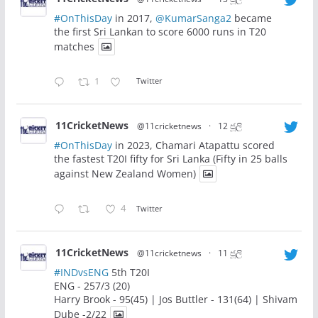
#OnThisDay
in 2017,
@KumarSanga2
became
the first Sri Lankan to score 6000 runs in T20
matches
1
Twitter
11CricketNews
@11cricketnews
·
12 ජූලි
#OnThisDay
in 2023, Chamari Atapattu scored
the fastest T20I fifty for Sri Lanka (Fifty in 25 balls
against New Zealand Women)
4
Twitter
11CricketNews
@11cricketnews
·
11 ජූලි
#INDvsENG
5th T20I
ENG - 257/3 (20)
Harry Brook - 95(45) | Jos Buttler - 131(64) | Shivam
Dube -2/22