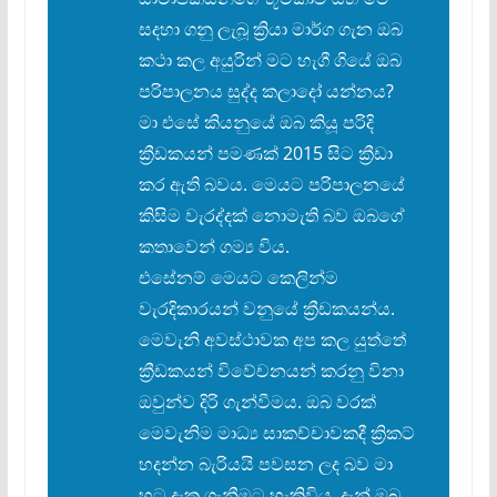
සදහා ගනු ලැබූ ක්
රියා මාර්ග ගැන ඔබ
කථා කල අයුරින් මට හැගී ගියේ ඔබ
පරිපාලනය සුද්ද කලාදෝ යන්නය?
මා එසේ කියනුයේ ඔබ කියූ පරිදි
ක්
රීඩකයන් පමණක් 2015 සිට ක්
රීඩා
කර ඇති බවය. මෙයට පරිපාලනයේ
කිසිම වැරද්දක් නොමැති බව ඔබගේ
කතාවෙන් ගම්
ය විය.
එසේනම් මෙයට කෙලින්ම
වැරදිකාරයන් වනුයේ ක්
රීඩකයන්ය.
මෙවැනි අවස්ථාවක අප කල යුත්තේ
ක්
රීඩකයන් විවේචනයන් කරනු විනා
ඔවුන්ව දිරි ගැන්වීමය. ඔබ වරක්
මෙවැනිම මාධ්
ය සාකච්චාවකදී ක්
රිකට්
හදන්න බැරියයි පවසන ලද බව මා
හට දැක ගැනීමට හැකිවිය. දැන් ඔබ