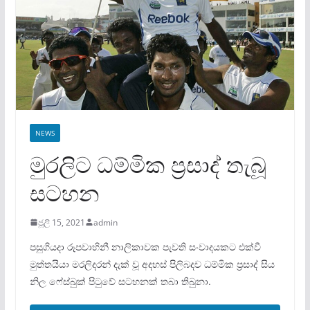
NEWS
මුරලිට ධම්මික ප‍්‍රසාද් තැබූ
සටහන
ජූලි 15, 2021
admin
පසුගියදා රූපවාහිනී නාලිකාවක පැවති සංවාදයකට එක්වී
මුත්තයියා මරලිදරන් දැක් වූ අදහස් පිලිබදව ධම්මික ප‍්‍රසාද් සිය
නිල ෆේස්බුක් පිටුවේ සටහනක් තබා තිබුනා.