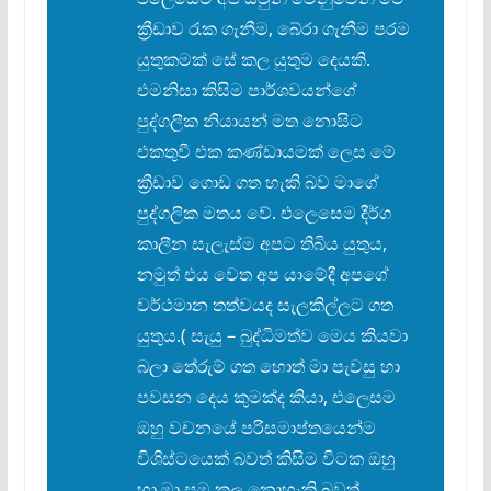
ක්
රීඩාව රැක ගැනීම, බේරා ගැනීම පරම
යුතුකමක් සේ කල යුතුම දෙයකි.
එමනිසා කිසිම පාර්ශවයන්ගේ
පුද්ගලීක නියායන් මත නොසිට
එකතුවී එක කණ්ඩායමක් ලෙස මේ
ක්
රීඩාව ගොඩ ගත හැකි බව මාගේ
පුද්ගලික මතය වේ. එලෙසෙම දීර්ග
කාලීන සැලැස්ම අපට තිබිය යුතුය,
නමුත් එය වෙත අප යාමේදී අපගේ
වර්ථමාන තත්වයද සැලකිල්ලට ගත
යුතුය.( සැයු – බුද්ධිමත්ව මෙය කියවා
බලා තේරුම් ගත හොත් මා පැවසු හා
පවසන දෙය කුමක්ද කියා, එලෙසම
ඔහු වචනයේ පරිසමාප්තයෙන්ම
විශිස්ටයෙක් බවත් කිසිම විටක ඔහු
හා මා සම කල නොහැකි බවත්,