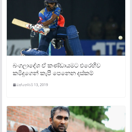
බංගලාදේශ ඒ කණ්ඩායමට එරෙහිව
කමිදුගෙන් කැපී පෙනෙන දස්කම්
ඔක්තෝබර් 13, 2019