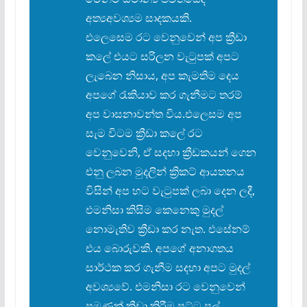
අත්
යඅවශ්
යම සාදකයකි.
එලෙසෙම රට වෙනුවෙන් අප ක්
රීඩා
කලේ එයට සරිලන වැටුපක් අපට
ලැබෙන නිසාය, අප කැමතිම දෙය
අපගේ රැකියාව කර ගැනීමට තරම්
අප වාසනාවන්ත විය.එලෙසම අප
සැම විටම ක්
රීඩා කලේ රට
වෙනුවෙනි, ඒ සදහා ක්
රීඩකයන් ගෙන
එනු ලබන මුදලින් ක්
රිකට් ආයතනය
විසින් අප හට වැටුපක් ලබා දෙන ලදී,
එමනිසා කිසිම කෙනෙකු මුදල්
නොමැතිව ක්
රීඩා කර නැත. එසේනම්
එය බොරුවකි. අපගේ අනාගතය
සාර්ථක කර ගැනීම සදහා අපට මුදල්
අවශ්
යවේ. එමනිසා රට වෙනුවෙන්
පමණක් ක්
රීඩා කිරීම පට්ට පල්