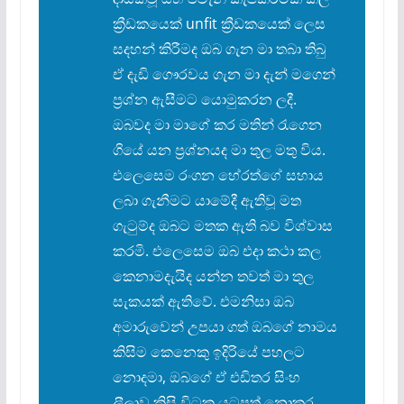
ක්
රීඩකයෙක් unfit ක්
රීඩකයෙක් ලෙස
සදහන් කිරීමද ඔබ ගැන මා තබා තිබු
ඒ දැඩි ගෞරවය ගැන මා දැන් මගෙන්
ප්
රශ්න ඇසීමට යොමුකරන ලදී.
ඔබවද මා මාගේ කර මතින් රැගෙන
ගියේ යන ප්
රශ්නයද මා තුල මතු විය.
එලෙසෙම රංගන හේරත්ගේ සහාය
ලබා ගැනීමට යාමේදී ඇතිවූ මත
ගැටුම්ද ඔබට මතක ඇති බව විශ්වාස
කරමි. එලෙසෙම ඔබ එදා කථා කල
කෙනාමදැයිද යන්න තවත් මා තුල
සැකයක් ඇතිවේ. එමනිසා ඔබ
අමාරුවෙන් උපයා ගත් ඔබගේ නාමය
කිසිම කෙනෙකු ඉදිරියේ පහලට
නොදමා, ඔබගේ ඒ එඩිතර සිංහ
ලීලාව කිසි විටක යටපත් නොකර,