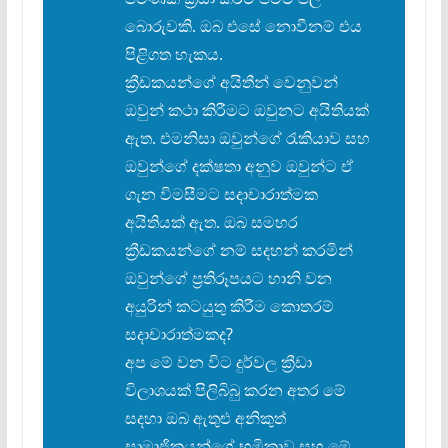
බොරුවකි. ඔබ එසේ නොවීනම් එය
පිළිගත හැකය.
ක්
රීඩකයන්ගේ අයිතීන් වෙනුවන්
ඔවුන් කථා කිරීමට ඔවුනට අයිතියක්
ඇත. එමනිසා ඔවුන්ගේ රැකියාව සහ
ඔවුන්ගේ දක්ෂතා අනුව ඔවුන්ට ඒ
ගැන විමසීමට සදාචාරාත්මක
අයිතියක් ඇත. ඔබ සමහර
ක්
රීඩකයන්ගේ නම් සදහන් කරමින්
ඔවුන්ගේ ප්
රතිරූපයට හානි වන
අයුරින් කටයුතු කිරීම කොතරම්
සදාචාරාත්මකද?
අප මේ වන විට දුර්වල ක්
රීඩා
විලාශයක් පිලිබිබු කරන අතර මේ
සදහා ඔබ ඇතුළු අනිකුත්
සාමාජිකයන්ගේ භූමිකාව සහ මේ