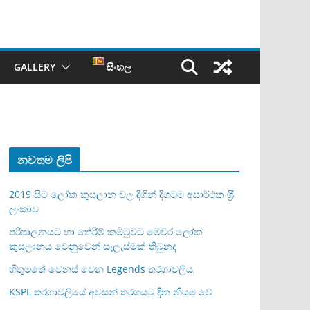
GALLERY
සිංහල
නවතම ලිපි
2019 සිට ලෝක කුසලාන වල දිගින් දිගටම අසාර්ථක ශ‍්‍රී
ලංකාව
පරිපාලනයට හා තේරීම් කමිටුවට මෙවර ලෝක
කුසලානය වෙනුවෙන් සැලැස්මක් තිබුනද
හිතුමතේ වෙනස් වෙන Legends තරගාවලිය
KSPL තරගාවලියේ අවසන් තරගයට දින නියම වේ