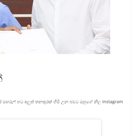
්
ක ෆර්වීස් මහරුෆ් හට අලුත් තනතුරක් හිමි උන බවට ඔහුගේ නිල Instagram