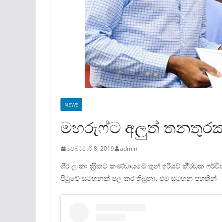
NEWS
මහරුෆ්ට අලුත් තනතුරක
පෙබරවාරි 8, 2019
admin
ශී‍්‍ර ලංකා ක‍්‍රිකට් කණ්ඩායමේ තුන් ඉරියව් කී‍්‍රඩ
පිටුවේ සටහනක් පල කර තිබුනා. එම සටහන පහතින්