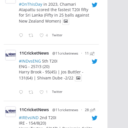
#OnThisDay
in 2023, Chamari
Atapattu scored the fastest T20I fifty
for Sri Lanka (Fifty in 25 balls against
New Zealand Women)
4
Twitter
11CricketNews
@11cricketnews
·
11 ජූලි
#INDvsENG
5th T20I
ENG - 257/3 (20)
Harry Brook - 95(45) | Jos Buttler -
131(64) | Shivam Dube -2/22
1
Twitter
11CricketNews
@11cricketnews
·
28 ජුනි
#IREvsIND
2nd T20I
IRE - 154/8(20)