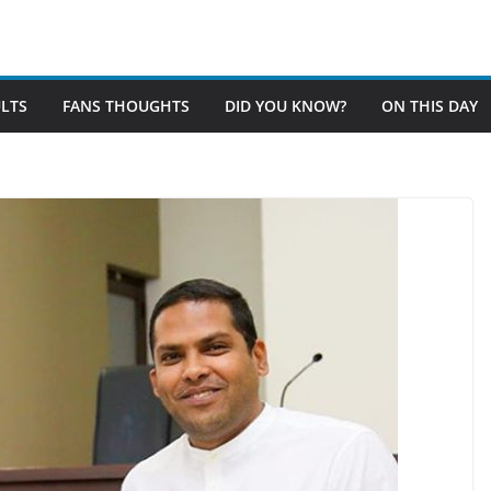
LTS
FANS THOUGHTS
DID YOU KNOW?
ON THIS DAY