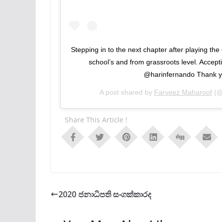
Stepping in to the next chapter after playing th
school’s and from grassroots level. Accep
@harinfernando Thank y
A post shared by
Farveez Maharoof
(@
Share This Article !
2020 ජනාධිපති සංගක්කාරද