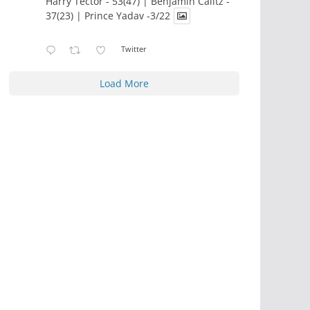
Harry Tector - 53(47) | Benjamin Calitz -
37(23) | Prince Yadav -3/22
Twitter
Load More