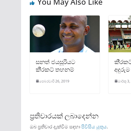
You May Also Like
සනත් ජයසූරියට
කි‍්‍ර
කි‍්‍රකට් තහනම්
අදුරුම
පෙබරවාරි 26, 2019
මාර්තු 3
ප්‍රතිචාරයක් ලබාදෙන්න
ඔබ ප්‍රතිචාර දැක්වීම සඳහා
පිවිසිය යුතුය
.