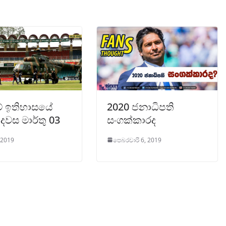
කට් ඉතිහාසයේ
2020 ජනාධිපති
 දවස මාර්තු 03
සංගක්කාරද
, 2019
පෙබරවාරි 6, 2019