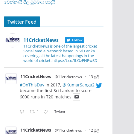
චෙන්නායි පිල මුම්බාය පරදයි
Twitter Feed
11CricketNews
Follow
11Cricketnews is one of the largest cricket
Social Media Network based in Sri Lanka
covering all the latest happenings in the
world of cricket. https://t.co/fLOzFNPw8D
11CricketNews
@11cricketnews
·
13 ජූලි
#OnThisDay
in 2017,
@KumarSanga2
became the first Sri Lankan to score
6000 runs in T20 matches
1
Twitter
11CricketNews
@11cricketnews
·
12 ජූලි