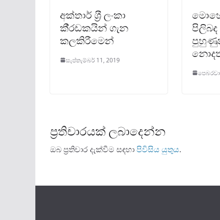
අක්තාර් ශ‍්‍රී ලංකා
මොහොම
කී‍්‍රඩකයින් ගැන
පිලිබ
කලකිරීමෙන්
පුහුණ
නොදත
සැප්තැම්බර් 11, 2019
පෙබරවාර
ප්‍රතිචාරයක් ලබාදෙන්න
ඔබ ප්‍රතිචාර දැක්වීම සඳහා
පිවිසිය යුතුය
.