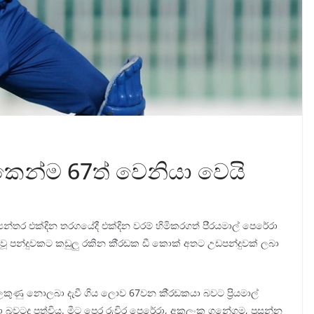
ෝකෙන්ම 67ත් වෙනියා වෙයි
ත්‍යන්තර එක්දින තරගයේදී එක්දින වරම් හිමිකරගත් පි‍්‍රයමාල් පෙරේරා
ි යැවූ පන්දුවකට කඩුලු රකින කී‍්‍රඩක ඩී කොක් අතට උඩපන්දුවක් ලබා
ලකුණු නොලබා දැවී ගිය ලොව 67වන කී‍්‍රඩකයා බවට ප‍්‍රියමාල්
‍රඩකයා බවටද පත්විය. මීට පෙර රුචිර පෙරේරා, අකලංක ගනේගම, ප‍්‍රසන්න