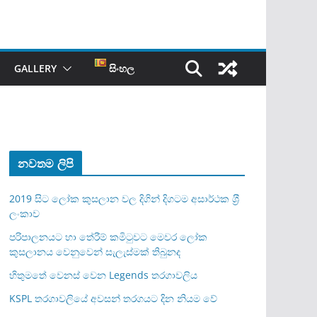
GALLERY
සිංහල
නවතම ලිපි
2019 සිට ලෝක කුසලාන වල දිගින් දිගටම අසාර්ථක ශ‍්‍රී
ලංකාව
පරිපාලනයට හා තේරීම් කමිටුවට මෙවර ලෝක
කුසලානය වෙනුවෙන් සැලැස්මක් තිබුනද
හිතුමතේ වෙනස් වෙන Legends තරගාවලිය
KSPL තරගාවලියේ අවසන් තරගයට දින නියම වේ