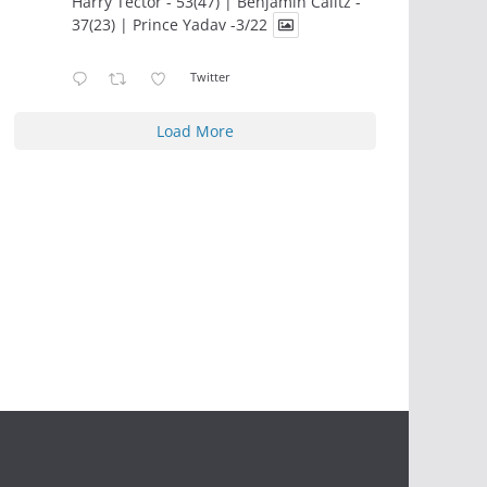
Harry Tector - 53(47) | Benjamin Calitz -
37(23) | Prince Yadav -3/22
Twitter
Load More