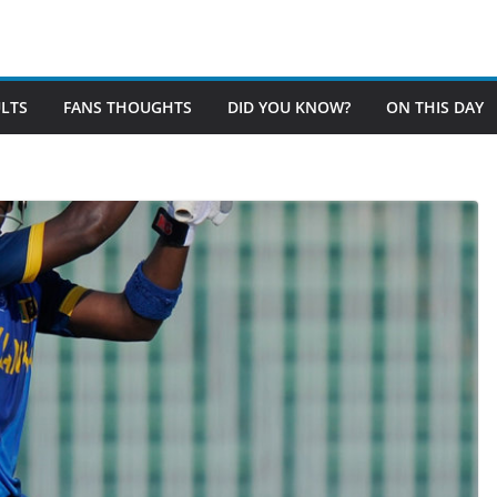
LTS
FANS THOUGHTS
DID YOU KNOW?
ON THIS DAY