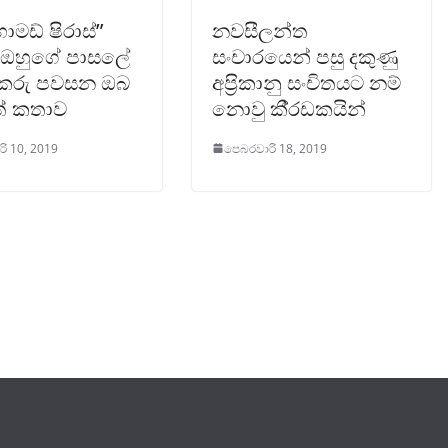
ඩ් ෂිරාස්”
නවසීලන්ත
ද ඔහුගේ පාසලේ
සංචාරයෙන් පසු දකුණු
ුකරු පවසන ඔබ
අප‍්‍රිකානු සංචිතයට නම්
් කතාව
නොවු කී‍්‍රඩකයින්
ි 10, 2019
පෙබරවාරි 18, 2019