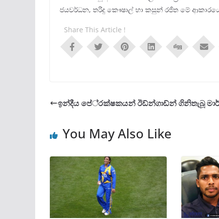
ජයවර්ධන, තරිදු කෞෂාල් හා කසුන් රජිත මේ ආකාරයෙන්
Share This Article !
ඉන්දීය පේ‍්‍රක්ෂකයන් ඊඩ්න්ගාඩ්න් ගිනිතැබූ මාර
You May Also Like