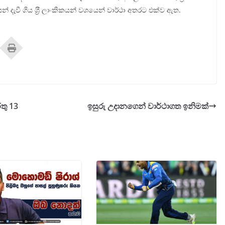
 දැවී ගිය ශ‍්‍රී ලාංකිකයන් වශයෙන් වාර්ථා අතරට එක්ව ඇත.
්තු 13
ඉසුරු උදානගෙන් වාර්ථාගත ඉනිමක්