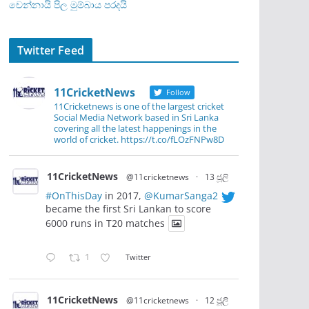
චෙන්නායි පිල මුම්බාය පරදයි
Twitter Feed
11CricketNews
Follow
11Cricketnews is one of the largest cricket
Social Media Network based in Sri Lanka
covering all the latest happenings in the
world of cricket. https://t.co/fLOzFNPw8D
11CricketNews
@11cricketnews
·
13 ජූලි
#OnThisDay
in 2017,
@KumarSanga2
became the first Sri Lankan to score
6000 runs in T20 matches
1
Twitter
11CricketNews
@11cricketnews
·
12 ජූලි