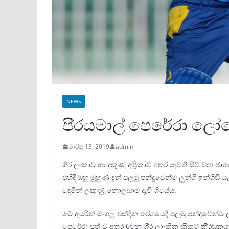
NEWS
පි‍්‍රයමාල් පෙරේරා ල
මාර්තු 13, 2019
admin
ශී‍්‍ර ලංකාව හා දකුණු අප‍්‍රිකාව අතර පැවති සිව් වන ජා
එහිදී ඔහු මුහුණ දුන් පලමු පන්දුවෙන්ම ලුන්ගි ඉන්ගිඩ
දෙමින් ලකුණු නොලබාම දැවී ගියේය.
මේ අයුරින් මංගල එක්දින තරගයේදී පලමු පන්දුවෙන්ම 
පෙරේරා පත් වූ අතර 6වන ශී‍්‍ර ලාංකික ක‍්‍රිකට් කී‍්