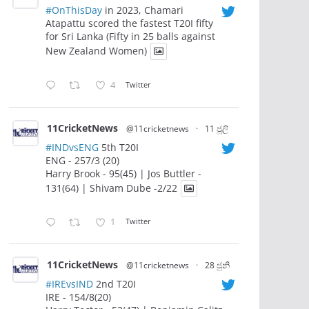
#OnThisDay
in 2023, Chamari
Atapattu scored the fastest T20I fifty
for Sri Lanka (Fifty in 25 balls against
New Zealand Women)
4
Twitter
11CricketNews
@11cricketnews
·
11 ජූලි
#INDvsENG
5th T20I
ENG - 257/3 (20)
Harry Brook - 95(45) | Jos Buttler -
131(64) | Shivam Dube -2/22
1
Twitter
11CricketNews
@11cricketnews
·
28 ජුනි
#IREvsIND
2nd T20I
IRE - 154/8(20)