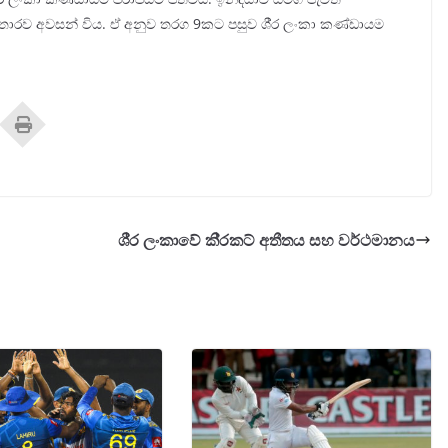
ොරව අවසන් විය. ඒ අනුව තරග 9කට පසුව ශී‍්‍ර ලංකා කණ්ඩායම
ශී‍්‍ර ලංකාවේ කි‍්‍රකට් අතීතය සහ වර්ථමානය