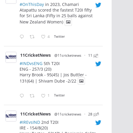
#OnThisDay
in 2023, Chamari
Atapattu scored the fastest T20I fifty
for Sri Lanka (Fifty in 25 balls against
New Zealand Women)
4
Twitter
11CricketNews
@11cricketnews
·
11 ජූලි
#INDvsENG
5th T20I
ENG - 257/3 (20)
Harry Brook - 95(45) | Jos Buttler -
131(64) | Shivam Dube -2/22
1
Twitter
11CricketNews
@11cricketnews
·
28 ජුනි
#IREvsIND
2nd T20I
IRE - 154/8(20)