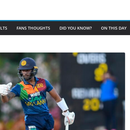
LTS
FANS THOUGHTS
DID YOU KNOW?
ON THIS DAY