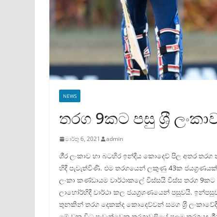
NEWS
තරග 9කට පසු ශ‍්‍රී ලංක
මාර්තු 6, 2021
admin
ශී‍්‍ර ලංකාව හා බටහිර ඉන්දීය කොදෙව් පිල අතර තරග
හිදී පැවැත්විණි. එම තරගයෙන් ලකුණු 43ක ජයග‍්‍රණයක් ව
ලංකා කණ්ඩායම වාර්ථාකලේ විස්සයි විස්ස තරග 9කට 
ලාහෝර්හිදී වාර්ථා කල ජයග‍්‍රශණයෙන් පසුවයි. ඉන්පස
තුනකින් තරග දෙකක්ද කොදෙව්වන් සමග ශ‍්‍රී ලංකාවෙ
මේ වන විට පැවැත්වෙන තරගාවලියේ පලමු තරගයද ශී‍්