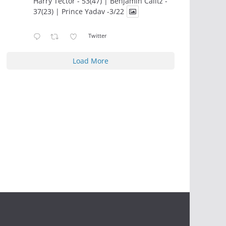
Harry Tector - 53(47) | Benjamin Calitz -
37(23) | Prince Yadav -3/22
Twitter
Load More