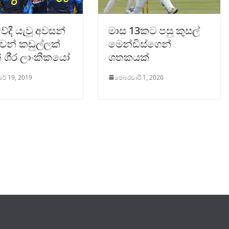
්දී යැවූ අවසන්
මාස 13කට පසු කුසල්
වෙන් කඩුල්ලක්
මෙන්ඩිස්ගෙන්
 ශී‍්‍ර ලාංකිකයෝ
ශතකයක්
් 19, 2019
පෙබරවාරි 1, 2020