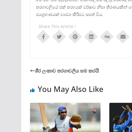
තරගාවලියේ එක් තරගයක් වර්ෂාව නිසා තීරණයකින් ත
ජයග‍්‍රහණයක් වාරථා කිරීමට සමත් විය.
Share This Article !
ශී‍්‍ර ලංකාව තරගාවලිය සම කරයි
You May Also Like