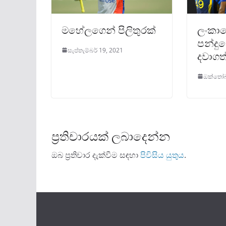
මහේලගෙන් පිලිතුරක්
ලංකාවෙ
පන්දු
සැප්තැම්බර් 19, 2021
දවාගත්
ඔක්තෝබර
ප්‍රතිචාරයක් ලබාදෙන්න
ඔබ ප්‍රතිචාර දැක්වීම සඳහා
පිවිසිය යුතුය
.