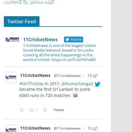
චෙන්නායි පිල මුම්බාය පරදයි
Twitter Feed
11CricketNews
Follow
11Cricketnews is one of the largest cricket
Social Media Network based in Sri Lanka
covering all the latest happenings in the
world of cricket. https://t.co/fLOzFNPw8D
11CricketNews
@11cricketnews
·
13 ජූලි
#OnThisDay
in 2017,
@KumarSanga2
became the first Sri Lankan to score
6000 runs in T20 matches
1
Twitter
11CricketNews
@11cricketnews
·
12 ජූලි