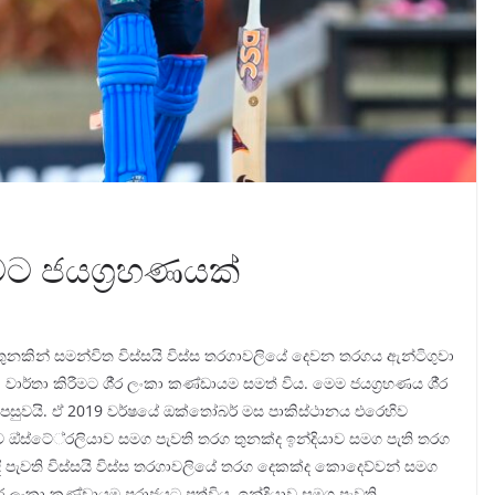
ාවට ජයග‍්‍රහණයක්
 තුනකින් සමන්විත විස්සයි විස්ස තරගාවලියේ දෙවන තරගය ඇන්ටිගුවා
ාර්තා කිරීමට ශී‍්‍ර ලංකා කණ්ඩායම සමත් විය. මෙම ජයග‍්‍රහණය ශී‍්‍ර
පසුවයි. ඒ 2019 වර්ෂයේ ඔක්තෝබර් මස පාකිස්ථානය එරෙහිව
ුව ඔ්ස්ටේ‍්‍රලියාව සමග පැවති තරග තුනක්ද ඉන්දියාව සමග පැති තරග
්දී පැවති විස්සයි විස්ස තරගාවලියේ තරග දෙකක්ද කොදෙව්වන් සමග
‍ර ලංකා කණ්ඩායම පරාජයට පත්විය. ඉන්දියාව සමග පැවති