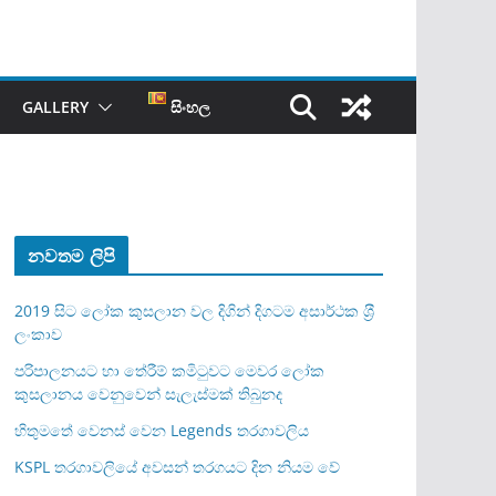
GALLERY
සිංහල
නවතම ලිපි
2019 සිට ලෝක කුසලාන වල දිගින් දිගටම අසාර්ථක ශ‍්‍රී
ලංකාව
පරිපාලනයට හා තේරීම් කමිටුවට මෙවර ලෝක
කුසලානය වෙනුවෙන් සැලැස්මක් තිබුනද
හිතුමතේ වෙනස් වෙන Legends තරගාවලිය
KSPL තරගාවලියේ අවසන් තරගයට දින නියම වේ