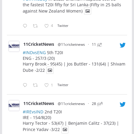
the fastest T20I fifty for Sri Lanka (Fifty in 25 balls
against New Zealand Women)
4
Twitter
11CricketNews
@11cricketnews
·
11 ජූලි
#INDvsENG
5th T20I
ENG - 257/3 (20)
Harry Brook - 95(45) | Jos Buttler - 131(64) | Shivam
Dube -2/22
1
Twitter
11CricketNews
@11cricketnews
·
28 ජුනි
#IREvsIND
2nd T20I
IRE - 154/8(20)
Harry Tector - 53(47) | Benjamin Calitz - 37(23) |
Prince Yadav -3/22