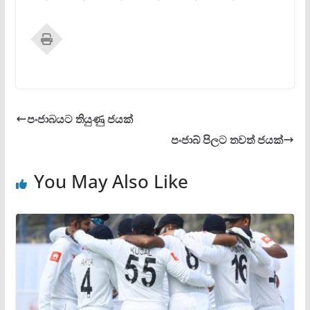
පංජාබයට තියුණු ජයක්
පංජාබ් පිලට තවත් ජයක්
You May Also Like