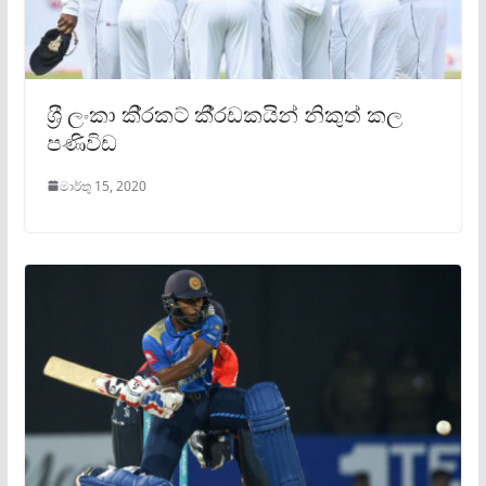
ශ‍්‍රී ලංකා කි‍්‍රකට් කී‍්‍රඩකයින් නිකුත් කල
පණිවිඩ
මාර්තු 15, 2020