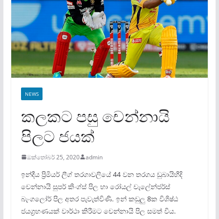
NEWS
කලකට පසු චෙන්නායි
පිලට ජයක්
ඔක්තෝබර් 25, 2020
admin
ඉන්දීය ප‍්‍රිමියර් ලීග් තරගාවලියේ 44 වන තරගය ඩුබායිහීදි
චෙන්නායි සුපර් කිංග්ස් පිල හා රෝයල් චැලේන්ජර්ස්
බැංගලෝර් පිල අතර පැවැත්විණි. ඉන් කඩුලු 8ක විශිෂ්ඨ
ජයග‍්‍රහණයක් වාර්ථා කිරීමට චෙන්නායි පිල සමත් විය.