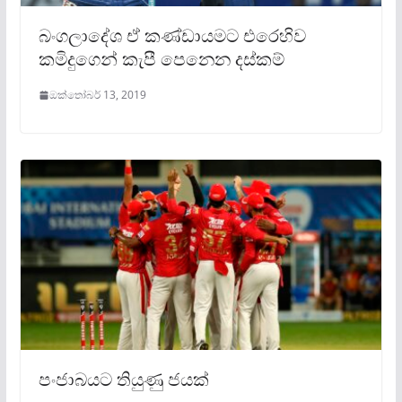
බංගලාදේශ ඒ කණ්ඩායමට එරෙහිව
කමිදුගෙන් කැපී පෙනෙන දස්කම්
ඔක්තෝබර් 13, 2019
පංජාබයට තියුණු ජයක්