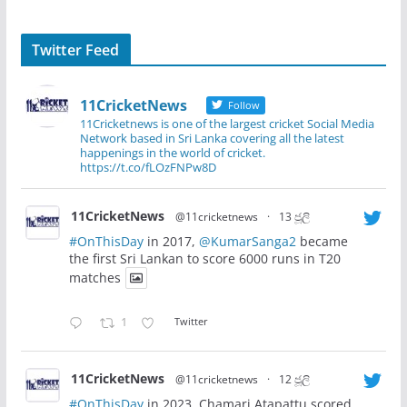
Twitter Feed
11CricketNews
Follow
11Cricketnews is one of the largest cricket Social Media
Network based in Sri Lanka covering all the latest
happenings in the world of cricket.
https://t.co/fLOzFNPw8D
11CricketNews
@11cricketnews
·
13 ජූලි
#OnThisDay
in 2017,
@KumarSanga2
became
the first Sri Lankan to score 6000 runs in T20
matches
1
Twitter
11CricketNews
@11cricketnews
·
12 ජූලි
#OnThisDay
in 2023, Chamari Atapattu scored