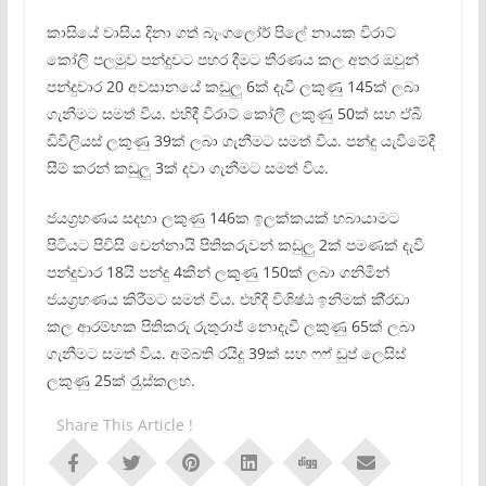
කාසියේ වාසිය දිනා ගත් බැංගලෝර් පිලේ නායක විරාට්
කෝලි පලමුව පන්දුවට පහර දීමට තීරණය කල අතර ඔවුන්
පන්දුවාර 20 අවසානයේ කඩුලු 6ක් දැවී ලකුණු 145ක් ලබා
ගැනීමට සමත් විය. එහිදී විරාට් කෝලි ලකුණු 50ක් සහ ඒබී
ඩිවිලියස් ලකුණු 39ක් ලබා ගැනීමට සමත් විය. පන්දු යැවීමේදී
සීම් කරන් කඩුලු 3ක් දවා ගැනීමට සමත් විය.
ජයග‍්‍රහණය සදහා ලකුණු 146ක ඉලක්කයක් හබායාමට
පිටියට පිවිසි චෙන්නායි පිතිකරුවන් කඩුලු 2ක් පමණක් දැවී
පන්දුවාර 18යි පන්දු 4කින් ලකුණු 150ක් ලබා ගනිමින්
ජයග‍්‍රහණය කිරීමට සමත් විය. එහිදී විශිෂ්ඨ ඉනිමක් කී‍්‍රඩා
කල ආරම්භක පිතිකරු රුතුරාජ් නොදැවී ලකුණු 65ක් ලබා
ගැනීමට සමත් විය. අම්බති රයිදු 39ක් සහ ෆෆ් ඩුප් ලෙසිස්
ලකුණු 25ක් රැුස්කලහ.
Share This Article !