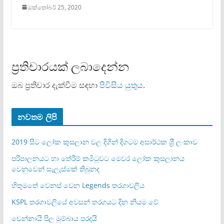
ඔක්තෝබර් 25, 2020
ප්‍රතිචාරයක් ලබාදෙන්න
ඔබ ප්‍රතිචාර දැක්වීම සඳහා
පිවිසිය යුතුය
.
නවතම ලිපි
2019 සිට ලෝක කුසලාන වල දිගින් දිගටම අසාර්ථක ශ‍්‍රී ලංකාව
පරිපාලනයට හා තේරීම් කමිටුවට මෙවර ලෝක කුසලානය
වෙනුවෙන් සැලැස්මක් තිබුනද
හිතුමතේ වෙනස් වෙන Legends තරගාවලිය
KSPL තරගාවලියේ අවසන් තරගයට දින නියම වේ
චෙන්නායි පිල මුම්බාය පරදයි