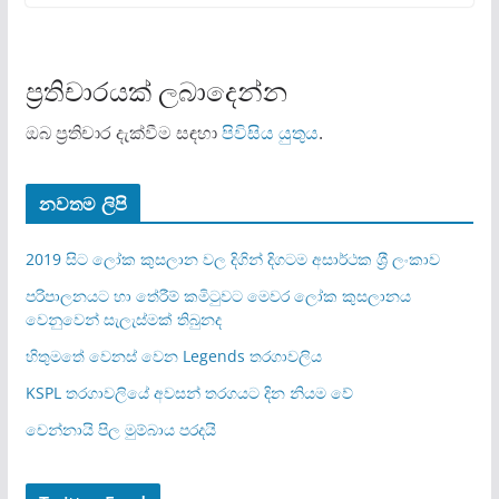
ප්‍රතිචාරයක් ලබාදෙන්න
ඔබ ප්‍රතිචාර දැක්වීම සඳහා
පිවිසිය යුතුය
.
නවතම ලිපි
2019 සිට ලෝක කුසලාන වල දිගින් දිගටම අසාර්ථක ශ‍්‍රී ලංකාව
පරිපාලනයට හා තේරීම් කමිටුවට මෙවර ලෝක කුසලානය
වෙනුවෙන් සැලැස්මක් තිබුනද
හිතුමතේ වෙනස් වෙන Legends තරගාවලිය
KSPL තරගාවලියේ අවසන් තරගයට දින නියම වේ
චෙන්නායි පිල මුම්බාය පරදයි