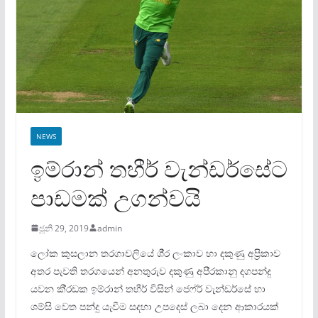
NEWS
ඉම්රාන් තහීර් වැන්ඩර්සේට
පාඩමක් උගන්වයි
ජූනි 29, 2019
admin
ලෝක කුසලාන තරගාවලියේ ශී‍්‍ර ලංකාව හා දකුණු අප‍්‍රිකාව
අතර පැවති තරගයෙන් අනතුරුව දකුණු අපි‍්‍රකානු දගපන්දු
යවන කී‍්‍රඩක ඉම්රාන් තහීර් විසින් ජෙෆ්ර් වැන්ඩර්සේ හා
ශම්සි වෙත පන්දු යැවීම සදහා උපදෙස් ලබා දෙන ආකාරයක්