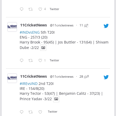
4
Twitter
11CricketNews
@11cricketnews
·
11 ජූලි
#INDvsENG
5th T20I
ENG - 257/3 (20)
Harry Brook - 95(45) | Jos Buttler - 131(64) | Shivam
Dube -2/22
1
Twitter
11CricketNews
@11cricketnews
·
28 ජුනි
#IREvsIND
2nd T20I
IRE - 154/8(20)
Harry Tector - 53(47) | Benjamin Calitz - 37(23) |
Prince Yadav -3/22
Twitter