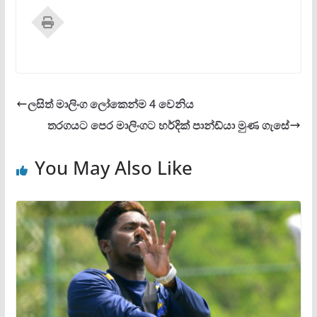
ලසිත් මාලිංග ලෝකෙන්ම 4 වෙනිය
තරගයට පෙර මාලිංගට හර්දික් පාන්ඩ්යා මුණ ගැසේ
You May Also Like