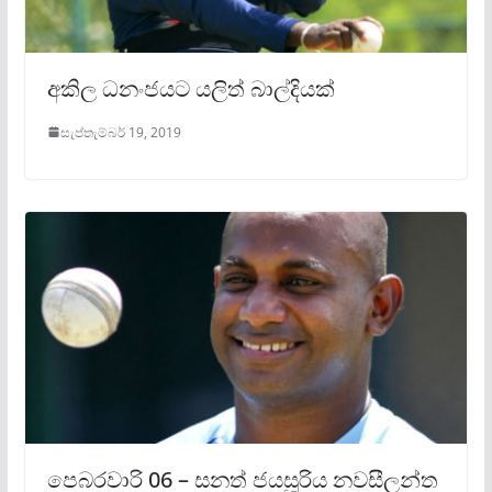
අකිල ධනංජයට යලිත් බාල්දියක්
සැප්තැම්බර් 19, 2019
පෙබරවාරි 06 – සනත් ජයසූරිය නවසීලන්ත