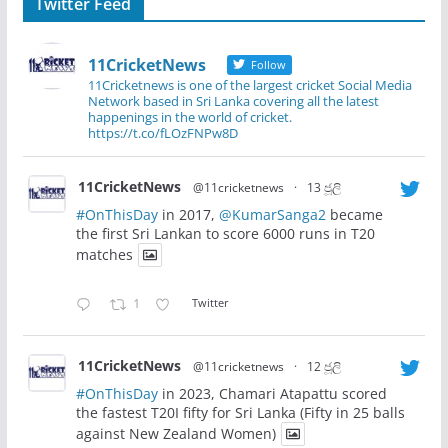
Twitter Feed
11CricketNews
Follow
11Cricketnews is one of the largest cricket Social Media
Network based in Sri Lanka covering all the latest
happenings in the world of cricket.
https://t.co/fLOzFNPw8D
11CricketNews
@11cricketnews
·
13 ජූලි
#OnThisDay
in 2017,
@KumarSanga2
became
the first Sri Lankan to score 6000 runs in T20
matches
1
Twitter
11CricketNews
@11cricketnews
·
12 ජූලි
#OnThisDay
in 2023, Chamari Atapattu scored
the fastest T20I fifty for Sri Lanka (Fifty in 25 balls
against New Zealand Women)