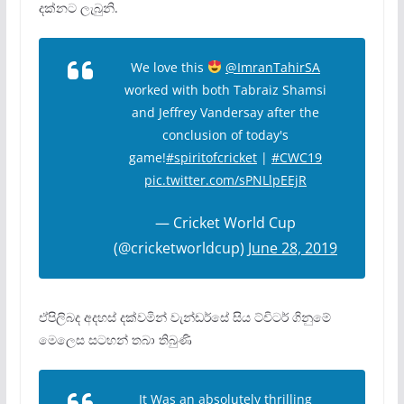
දක්නට ලැබුනි.
We love this
@ImranTahirSA
worked with both Tabraiz Shamsi
and Jeffrey Vandersay after the
conclusion of today's
game!
#spiritofcricket
|
#CWC19
pic.twitter.com/sPNLlpEEjR
— Cricket World Cup
(@cricketworldcup)
June 28, 2019
ඒපිලිබද අදහස් දක්වමින් වැන්ඩර්සේ සිය ට්විටර් ගිනුමේ
මෙලෙස සටහන් තබා තිබුණි
It Was an absolutely thrilling