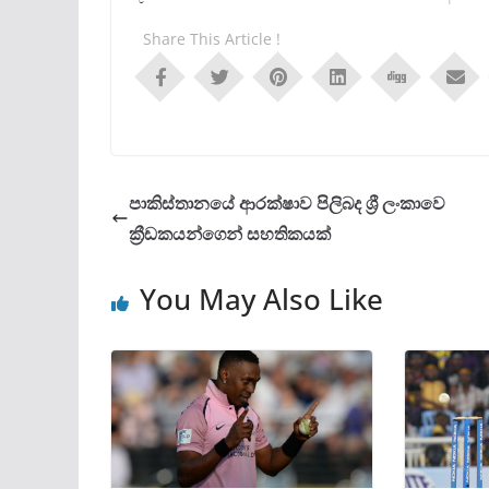
Share This Article !
පාකිස්තානයේ ආරක්ෂාව පිලිබද ශ්‍රී ලංකාවෙ
ක්‍රීඩකයන්ගෙන් සහතිකයක්
You May Also Like