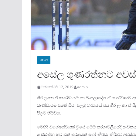
NEWS
අසේල ගුණරත්නට අවස්ථ
ඔක්තෝබර් 12, 2019
admin
ශී‍්‍ර ලංකා ඒ කණ්ඩායම හා බංගලාදේශ ඒ කණ්ඩායම 
කණ්ඩායම සමත් විය. පලමු තරගයේ ජය ශී‍්‍ර ලංකා ඒ ප
පිලට හිමිවිය.
මෙහිදී විශේෂත්වයක් වූයේ මෙම තරගාවලියේදී සංචිතයට
ගුණරත්න හට එක් තරගයක් හෝ කී‍්‍රඩා කිරීමට අවස්ථා