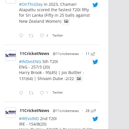
#OnThisDay
in 2023, Chamari
Atapattu scored the fastest T20I fifty
for Sri Lanka (Fifty in 25 balls against
New Zealand Women)
4
Twitter
11CricketNews
@11cricketnews
·
11 ජූලි
#INDvsENG
5th T20I
ENG - 257/3 (20)
Harry Brook - 95(45) | Jos Buttler -
131(64) | Shivam Dube -2/22
1
Twitter
11CricketNews
@11cricketnews
·
28 ජුනි
#IREvsIND
2nd T20I
IRE - 154/8(20)