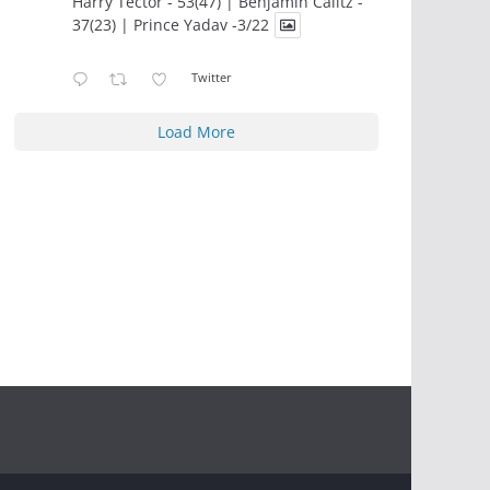
Harry Tector - 53(47) | Benjamin Calitz -
37(23) | Prince Yadav -3/22
Twitter
Load More