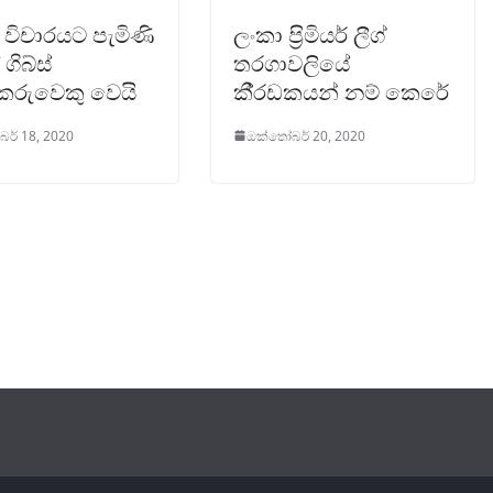
 විචාරයට පැමිණි
ලංකා ප‍්‍රිමියර් ලීග්
ගිබ්ස්
තරගාවලියේ
ුකරුවෙකු වෙයි
කී‍්‍රඩකයන් නම් කෙරේ
ර් 18, 2020
ඔක්තෝබර් 20, 2020