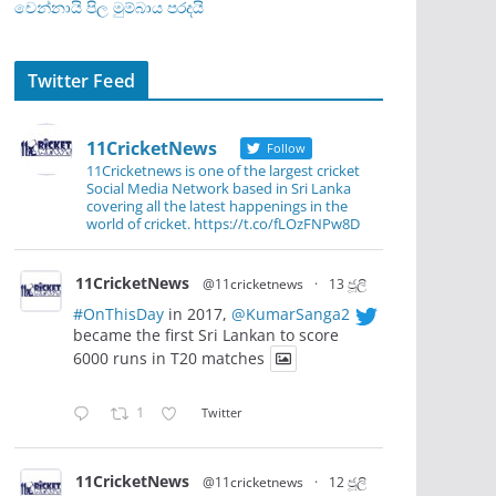
චෙන්නායි පිල මුම්බාය පරදයි
Twitter Feed
11CricketNews
Follow
11Cricketnews is one of the largest cricket
Social Media Network based in Sri Lanka
covering all the latest happenings in the
world of cricket. https://t.co/fLOzFNPw8D
11CricketNews
@11cricketnews
·
13 ජූලි
#OnThisDay
in 2017,
@KumarSanga2
became the first Sri Lankan to score
6000 runs in T20 matches
1
Twitter
11CricketNews
@11cricketnews
·
12 ජූලි