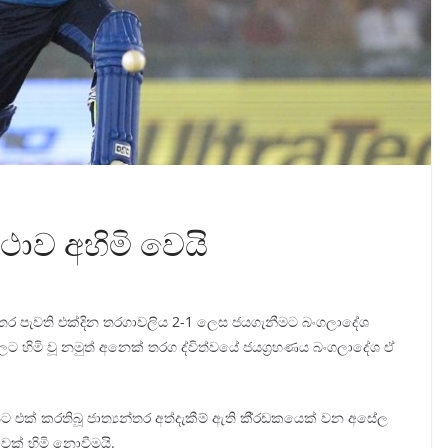
ාව අහිමි වෙයි
අතර පැවති එක්දින තරගාවලිය 2-1 ලෙස ජයගැනීමට බංගලාදේශ
ිලට හිමි වූ නමුත් අනෙක් තරග ද්විත්වයේ ජයග‍්‍රහණය බංගලාදේශ ඒ
 එක් කරතිබූ ජාත්‍යන්තර අත්දැකීම් ඇති කී‍්‍රඩකයෙක් වන අසේල
වක් හිමි නොවීමයි.