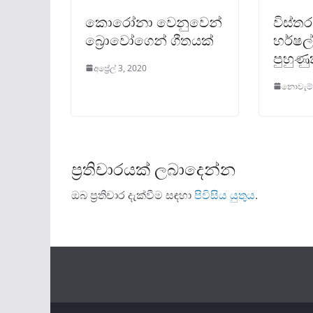
කොරෝනා වෙනුවෙන්
විස්තර
බ්‍රොවෝගෙන් ගීතයක්
හර්ෂල් 
පුහුණ
අප්‍රේල් 3, 2020
නොවැම්බ
ප්‍රතිචාරයක් ලබාදෙන්න
ඔබ ප්‍රතිචාර දැක්වීම සඳහා
පිවිසිය යුතුය
.