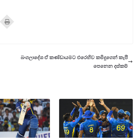
බංගලාදේශ ඒ කණ්ඩායමට එරෙහිව කමිදුගෙන් කැපී
පෙනෙන දස්කම්