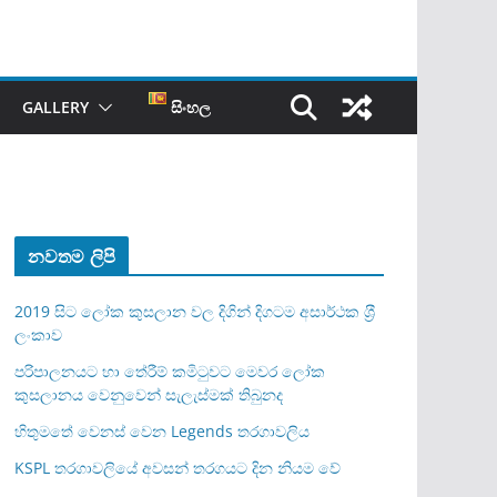
GALLERY
සිංහල
නවතම ලිපි
2019 සිට ලෝක කුසලාන වල දිගින් දිගටම අසාර්ථක ශ‍්‍රී
ලංකාව
පරිපාලනයට හා තේරීම් කමිටුවට මෙවර ලෝක
කුසලානය වෙනුවෙන් සැලැස්මක් තිබුනද
හිතුමතේ වෙනස් වෙන Legends තරගාවලිය
KSPL තරගාවලියේ අවසන් තරගයට දින නියම වේ